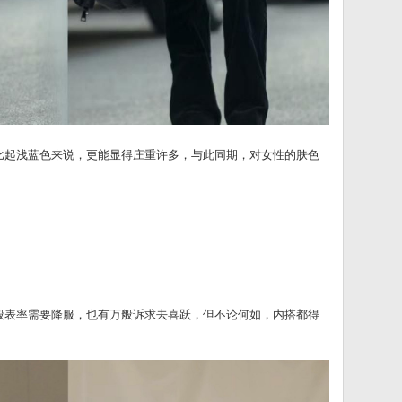
比起浅蓝色来说，更能显得庄重许多，与此同期，对女性的肤色
般表率需要降服，也有万般诉求去喜跃，但不论何如，内搭都得