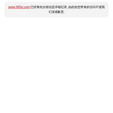
www.365jz.com
已经将此出错信息详细记录, 由此给您带来的访问不便我
们深感歉意.