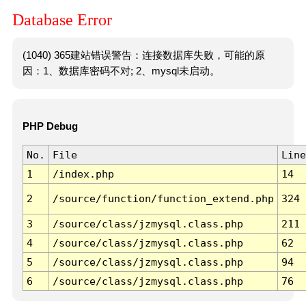
Database Error
(1040) 365建站错误警告：连接数据库失败，可能的原
因：1、数据库密码不对; 2、mysql未启动。
PHP Debug
No.
File
Line
1
/index.php
14
2
/source/function/function_extend.php
324
3
/source/class/jzmysql.class.php
211
4
/source/class/jzmysql.class.php
62
5
/source/class/jzmysql.class.php
94
6
/source/class/jzmysql.class.php
76