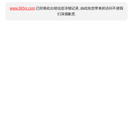
www.365jz.com
已经将此出错信息详细记录, 由此给您带来的访问不便我
们深感歉意.